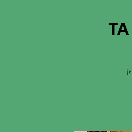
TA
je