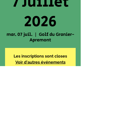
7 Juillet
2026
mar. 07 juil.
  |  
Golf du Granier-
Apremont
Les inscriptions sont closes
Voir d'autres événements
Heure et lieu
07 juil. 2026, 17:30 – 21:30
Golf du Granier-Apremont, Chemin
de Fontaine Rouge - Marais du
Freney, 73190 Apremont, France