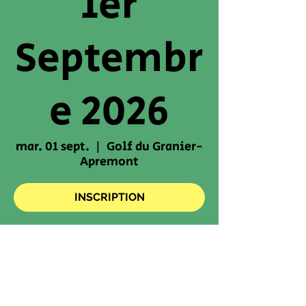
1er
Septembr
e 2026
mar. 01 sept.
  |  
Golf du Granier-
Apremont
INSCRIPTION
Fermeture des inscriptions : 30 août
2026, 20:00
Heure et lieu