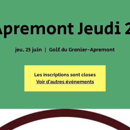
premont Jeudi 2
jeu. 25 juin
  |  
Golf du Granier-Apremont
Les inscriptions sont closes
Voir d'autres événements